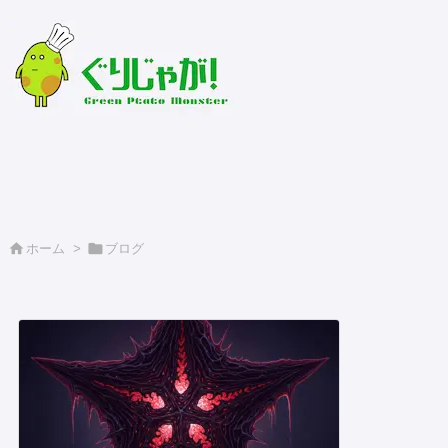
緑のじゃがいもおすそ分け


ホーム
>
ブログ