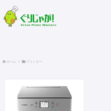
緑のじゃがいもおすそ分け


ホーム
>
プリンター