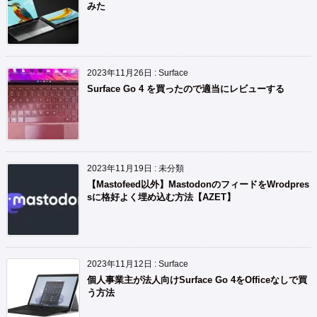
みた
2023年11月26日
:
Surface
Surface Go 4 を買ったので適当にレビューする
2023年11月19日
:
未分類
【Mastofeed以外】MastodonのフィードをWrodpres
sに格好よく埋め込む方法【AZET】
2023年11月12日
:
Surface
個人事業主が法人向けSurface Go 4をOfficeなしで買
う方法