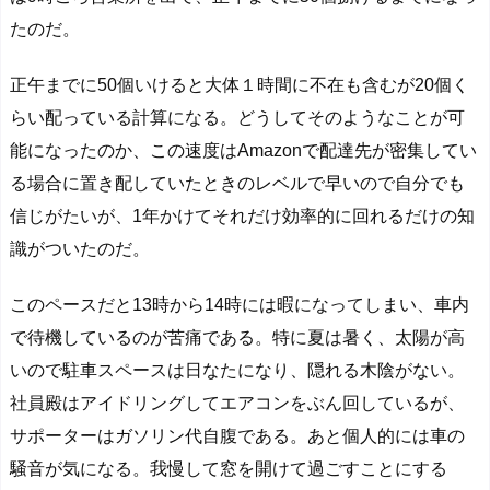
たのだ。
正午までに50個いけると大体１時間に不在も含むが20個く
らい配っている計算になる。どうしてそのようなことが可
能になったのか、この速度はAmazonで配達先が密集してい
る場合に置き配していたときのレベルで早いので自分でも
信じがたいが、1年かけてそれだけ効率的に回れるだけの知
識がついたのだ。
このペースだと13時から14時には暇になってしまい、車内
で待機しているのが苦痛である。特に夏は暑く、太陽が高
いので駐車スペースは日なたになり、隠れる木陰がない。
社員殿はアイドリングしてエアコンをぶん回しているが、
サポーターはガソリン代自腹である。あと個人的には車の
騒音が気になる。我慢して窓を開けて過ごすことにする