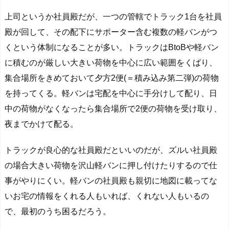
上司というか社員殿だが、一つの管轄でトラック1台を社員
殿が回して、その配下にサポーター含む複数の軽バンがつ
くという体制になることが多い。トラックはBtoBや軽バン
に積むのが厳しい大きい荷物を中心に広い範囲をくばり、
集合場所をきめておいて夕方2便(＝積み込み第二弾)の荷物
を持ってくる。軽バンは宅配を中心に手分けして配り、日
中の荷物がなくなったら集合場所で2便の荷物を受け取り、
夜までかけて配る。
トラックが良心的な社員殿だといいのだが、ズルい社員殿
の場合大きい荷物を沢山軽バンに押し付けたりするので仕
事がやりにくい。軽バンの社員殿も親切に地図に載ってな
いお宅の情報をくれる人もいれば、くれない人もいるの
で、最初のうち困るだろう。