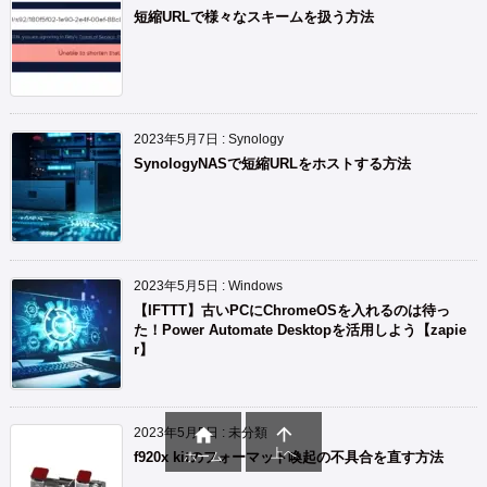
短縮URLで様々なスキームを扱う方法
2023年5月7日
:
Synology
SynologyNASで短縮URLをホストする方法
2023年5月5日
:
Windows
【IFTTT】古いPCにChromeOSを入れるのは待っ
た！Power Automate Desktopを活用しよう【zapie
r】


2023年5月5日
:
未分類
上へ
ホーム
f920x kitのフォーマット喚起の不具合を直す方法