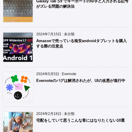
Galaxy Tab S9 でキーボードの印字と入力される記号
がズレる問題の解決法
2024年7月15日
:
未分類
Amazonで売っている格安androidタブレットを購入
する際の注意点
2024年5月5日
:
Evernote
Evernoteのバグは解消されたが、UIの改悪が進行中
2024年2月16日
:
未分類
宅配をしていて思うこんな客にはなりたくない10選