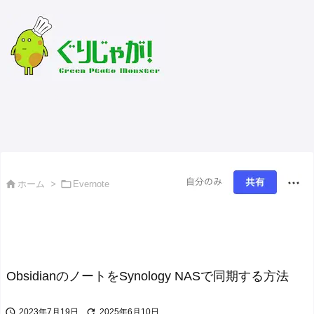
緑のじゃがいもおすそ分け


ホーム
>
Evernote
ObsidianのノートをSynology NASで同期する方法


2023年7月19日
2025年6月10日