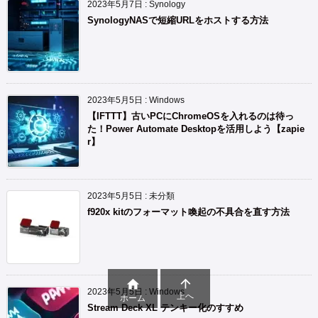
2023年5月7日
:
Synology
SynologyNASで短縮URLをホストする方法
2023年5月5日
:
Windows
【IFTTT】古いPCにChromeOSを入れるのは待っ
た！Power Automate Desktopを活用しよう【zapie
r】
2023年5月5日
:
未分類
f920x kitのフォーマット喚起の不具合を直す方法


2023年5月5日
:
Windows
上へ
ホーム
Stream Deck XL テンキー化のすすめ