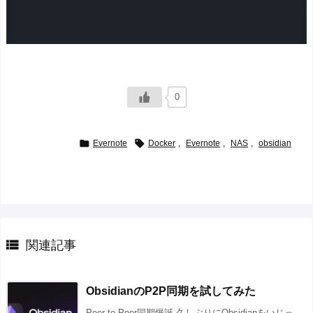
0


Evernote
Docker
,
Evernote
,
NAS
,
obsidian

関連記事
ObsidianのP2P同期を試してみた
Peer to Peer同期爆誕 久しぶりにObsidianをいじっ