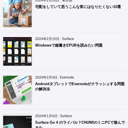
2024年2月16日
:
未分類
宅配をしていて思うこんな客にはなりたくない10選
2024年2月15日
:
Surface
Windowsで縦書きEPUBを読みたい問題
2024年2月4日
:
Evernote
AndroidタブレットでEvernoteがクラッシュする問題
の解決法
2024年1月4日
:
Surface
Surface Go 4 のライバル？CHUWIのミニPCで遊んで
みた