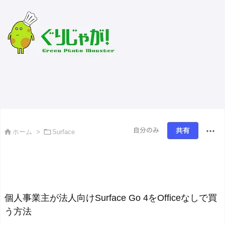
緑のじゃがいもおすそ分け


ホーム
>
Surface
個人事業主が法人向けSurface Go 4をOfficeなしで買
う方法